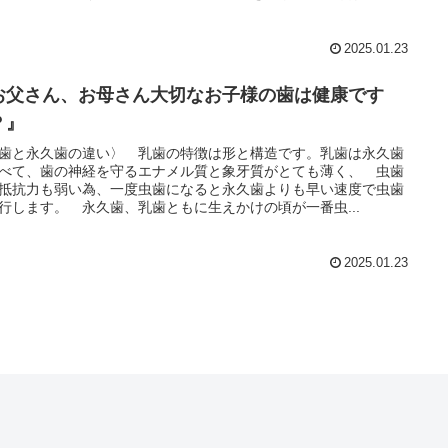
2025.01.23
お父さん、お母さん大切なお子様の歯は健康です
？』
歯と永久歯の違い〉 乳歯の特徴は形と構造です。乳歯は永久歯
べて、歯の神経を守るエナメル質と象牙質がとても薄く、 虫歯
抵抗力も弱い為、一度虫歯になると永久歯よりも早い速度で虫歯
行します。 永久歯、乳歯ともに生えかけの頃が一番虫...
2025.01.23