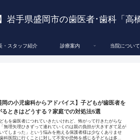
】岩手県盛岡市の歯医者･歯科「高
長・スタッフ紹介
診療案内
当院について
盛岡の小児歯科からアドバイス】子どもが歯医者を
がるときはどうする？家庭での対処法5選
どもを歯医者につれていきたいけれど、怖がって行きたがらな
「無理矢理ひきずって連れていくのは親の負担が大きすぎて足が
いてしまった」という悩みを抱える保護者様は少なくありませ
歯科医院に行くことに対して不安や恐怖を感じる子どもは多...