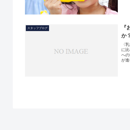
『
スタッフブログ
か
〈乳
に比
への
が進