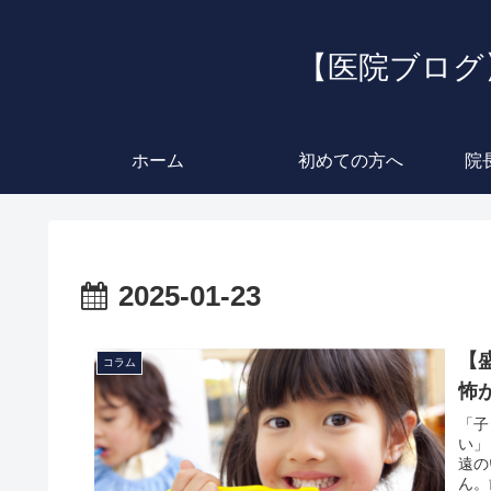
【医院ブログ
ホーム
初めての方へ
院
2025-01-23
【
コラム
怖
「子
い」
遠の
ん。