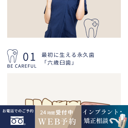
最初に生える永久歯
「六歳臼歯」