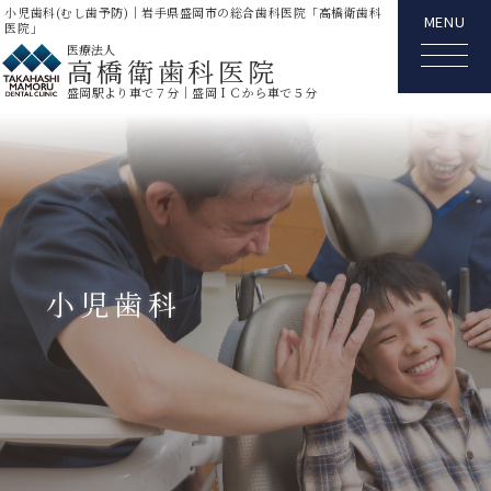
小児歯科(むし歯予防)｜岩手県盛岡市の総合歯科医院「高橋衛歯科
MENU
医院」
医療法人
高橋衛歯科医院
盛岡駅より車で７分｜盛岡ＩＣから車で５分
小児歯科