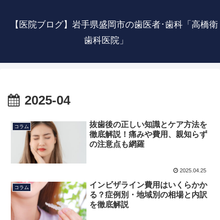
【医院ブログ】岩手県盛岡市の歯医者･歯科「高橋衛
歯科医院」
2025-04
抜歯後の正しい知識とケア方法を
コラム
徹底解説！痛みや費用、親知らず
の注意点も網羅
2025.04.25
インビザライン費用はいくらかか
コラム
る？症例別・地域別の相場と内訳
を徹底解説