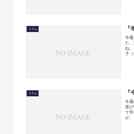
『
コラム
今週
た。
ね。
子（
『
コラム
今週
喜び
て学
が、