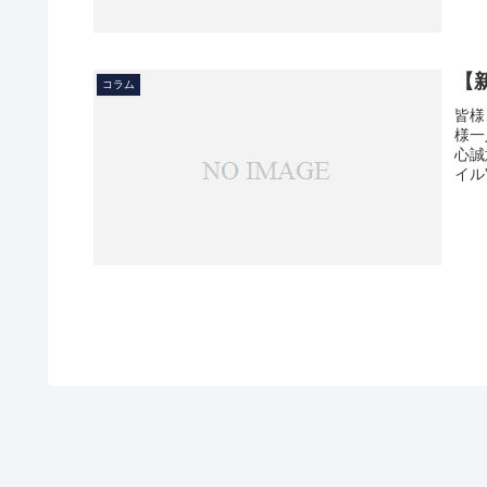
【
コラム
皆様
様一
心誠
イル