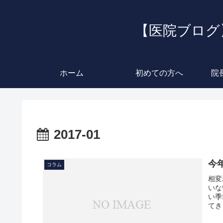
【医院ブログ
ホーム
初めての方へ
院
2017-01
今
コラム
相変
いな
い季
てき