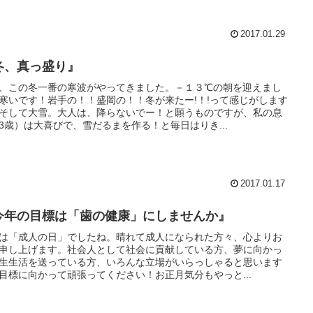
2017.01.29
冬、真っ盛り』
、この冬一番の寒波がやってきました。－１３℃の朝を迎えまし
寒いです！岩手の！！盛岡の！！冬が来たー!！!って感じがします
そして大雪。大人は、降らないでー！と願うものですが、私の息
3歳）は大喜びで、雪だるまを作る！と毎日はりき...
2017.01.17
今年の目標は「歯の健康」にしませんか』
は「成人の日」でしたね。晴れて成人になられた方々、心よりお
申し上げます。社会人として社会に貢献している方、夢に向かっ
生生活を送っている方、いろんな立場がいらっしゃると思います
目標に向かって頑張ってください！お正月気分もやっと...