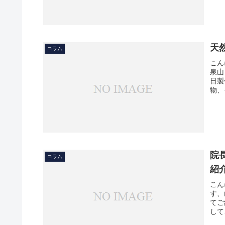
天
コラム
こん
泉山
日製
物、
院
コラム
紹
こん
す、
てご
して