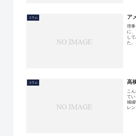
ア
コラム
理事
に、ア
して
た。.
高
コラム
こん
てい
補綴
レン