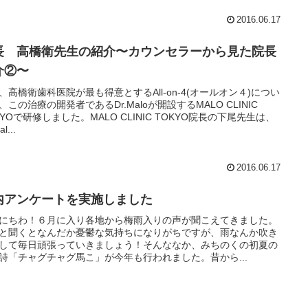
2016.06.17
長 高橋衛先生の紹介〜カウンセラーから見た院長
介②〜
、高橋衛歯科医院が最も得意とするAll-on-4(オールオン４)につい
、この治療の開発者であるDr.Maloが開設するMALO CLINIC
KYOで研修しました。MALO CLINIC TOKYO院長の下尾先生は、
l...
2016.06.17
内アンケートを実施しました
にちわ！６月に入り各地から梅雨入りの声が聞こえてきました。
と聞くとなんだか憂鬱な気持ちになりがちですが、雨なんか吹き
して毎日頑張っていきましょう！そんななか、みちのくの初夏の
詩「チャグチャグ馬こ」が今年も行われました。昔から...