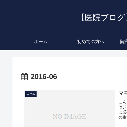
【医院ブログ
ホーム
初めての方へ
院
2016-06
マ
コラム
こん
はジ
に必
の生