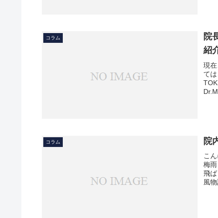
院
コラム
紹
現在
ては
TO
Dr.Ma
院
コラム
こん
梅雨
飛ば
風物