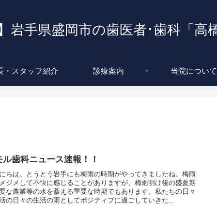
】岩手県盛岡市の歯医者･歯科「高
長・スタッフ紹介
診療案内
当院について
モル歯科ニュース速報！！
にちは。とうとう岩手にも梅雨の時期がやってきましたね。梅雨
メジメして不快に感じることがありますが、梅雨明け後の盛夏期
要な農業等の水を蓄える重要な時期でもあります。私たちの日々
活の日々の生活の雨としてポジティブに過ごしていきた...